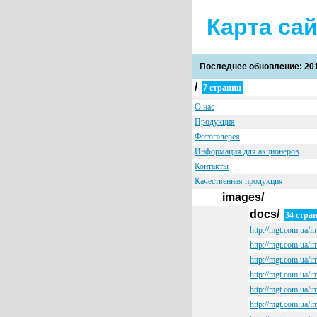
Карта са
Последнее обновление: 201
/
7 страниц
О нас
Продукция
Фотогалерея
Информация для акционеров
Контакты
Качественная продукция
images/
docs/
34 стра
http://mgt.com.ua/
http://mgt.com.ua/im
http://mgt.com.ua/im
http://mgt.com.ua/im
http://mgt.com.ua/im
http://mgt.com.ua/im