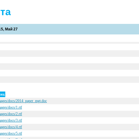
йта
5, Май 27
ниц
images/docs/2014_paper_mgt.doc
ages/docs/1.rtf
ages/docs/2.rtf
ages/docs/3.rtf
ages/docs/4.rtf
ages/docs/5.rtf