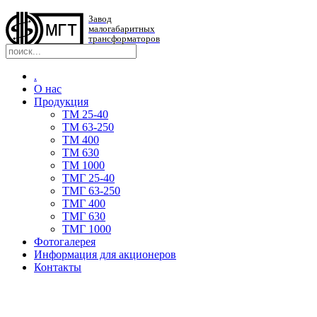
Завод
малогабаритных
трансформаторов
.
О нас
Продукция
TM 25-40
TM 63-250
ТМ 400
ТМ 630
ТМ 1000
TMГ 25-40
TMГ 63-250
ТМГ 400
ТМГ 630
ТМГ 1000
Фотогалерея
Информация для акционеров
Контакты