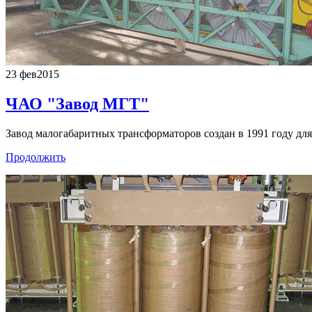
23 фев
2015
ЧАО "Завод МГТ"
Завод малогабаритных трансформаторов создан в 1991 году дл
Продолжить