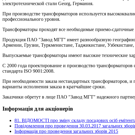
электротехнической стали Georg, Германия.
При производстве трансформаторов используется высококвал
профессионального уровня.
Трансформаторы проходят все необходимые приемо-сдаточные 
Продукция ПАО "Завод МГТ" имеет разнообразную географию по
Армении, Грузии, Туркменистане, Таджикистане, Узбекистане,
Выпускаемые трансформаторы имеют высокие технические хар
С 2000 года проектирование и производство трансформаторов
стандарта ISO 9001:2008.
При необходимости заказа нестандартных трансформаторов, и
варианты исполнения заказа в кратчайшие сроки.
Заказчики обретут в лице ПАО "Завод МГТ" надежного партн
Інформація для акціонерів
81. ВІДОМОСТІ про зміну складу посадових осіб емітента
Повідомлення про проведення 30.03.2017 загальних зборі
Інформація про проведення загальних зборів 2015