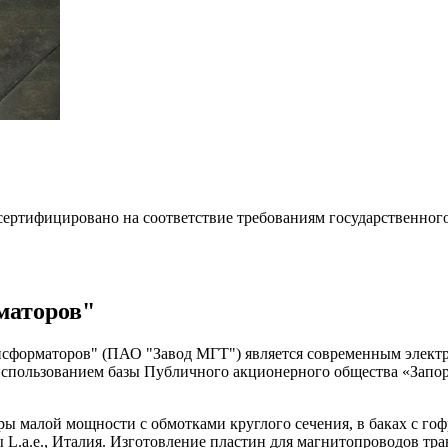
 сертифицировано на соответствие требованиям государственно
маторов"
сформаторов" (ПАО "Завод МГТ") является современным электр
с использованием базы Публичного акционерного общества «Зап
 малой мощности с обмотками круглого сечения, в баках с го
 L.a.e., Италия. Изготовление пластин для магнитопроводов тр